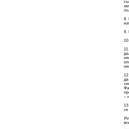
съ
за
по
8.
из
9.
10
11
да
ня
оп
ня
12
да
си
Фа
пр
– 
13
се
Из
вс