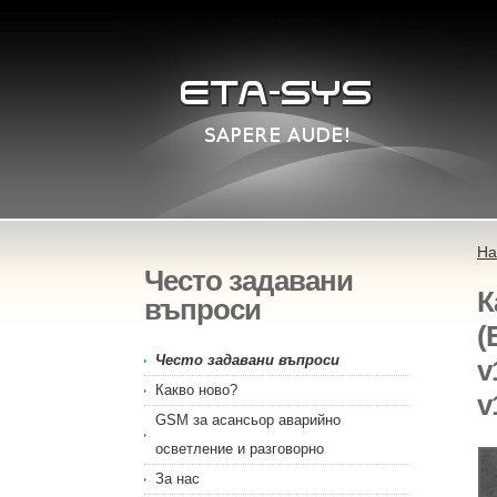
На
Често задавани
К
въпроси
(
Често задавани въпроси
v
Какво ново?
v
GSM за асансьор аварийно
осветление и разговорно
За нас