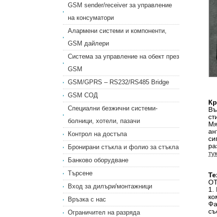
GSM sender/receiver за управление
на консуматори
Алармени системи и компоненти,
GSM дайлери
Система за управление на обект през
GSM
GSM/GPRS – RS232/RS485 Bridge
GSM СОД
Кр
Специални безжични системи-
Въ
ст
болници, хотели, пазачи
Мя
ан
Контрол на достъпа
си
ра
Бронирани стъкла и фолио за стъкла
ту
Банково оборудване
Търсене
Те
О
Вход за дилъри/монтажници
1.
ко
Връзка с нас
Фа
съ
Ограничител на разряда