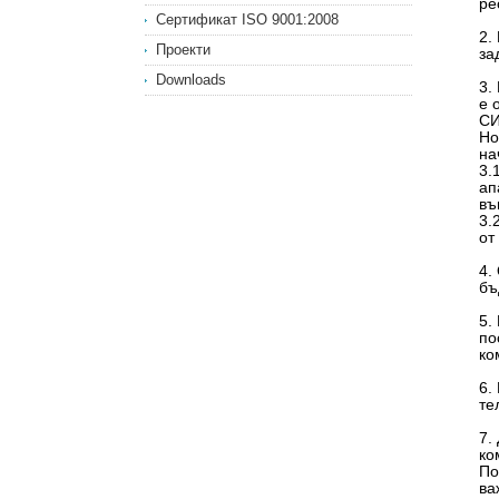
ре
Сертификат ISO 9001:2008
2.
Проекти
за
Downloads
3.
е 
СИ
Но
на
3.
ап
въ
3.
от
4.
бъ
5.
по
ко
6.
те
7.
ко
По
ва